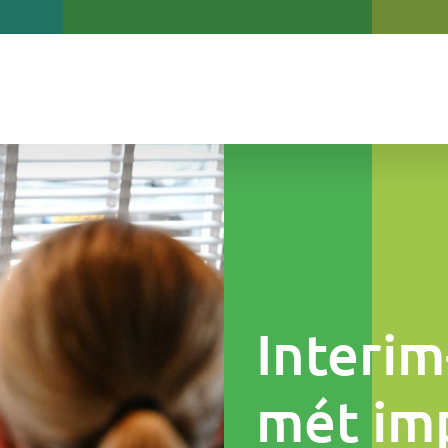
Interim
mét im