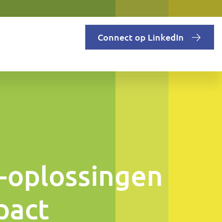
Connect op LinkedIn
-oplossingen
pact